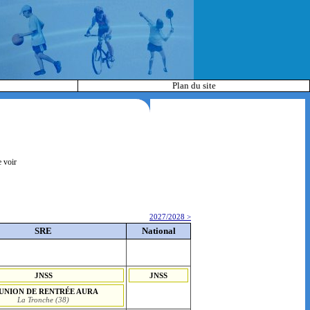
Plan du site
e voir
2027/2028 >
SRE
National
JNSS
JNSS
UNION DE RENTRÉE AURA
La Tronche (38)