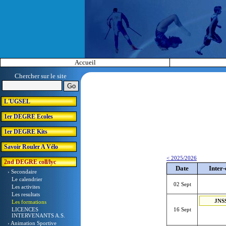
Accueil
Chercher sur le site
L'UGSEL
1er DEGRE Ecoles
1er DEGRE Kits
Savoir Rouler A Vélo
< 2025/2026
2nd DEGRE coll/lyc
Date
Inter-
› Secondaire
Le calendrier
02 Sept
Les activites
Les resultats
JNS
Les formations
LICENCES
16 Sept
INTERVENANTS A.S.
› Animation Sportive