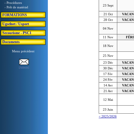
› Procédures
23 Sept
› Prêt de matériel
21 Oct
VACAN
FORMATIONS
28 Oct
VACAN
Ugselnet / Usport
04 Nov
Secourisme - PSC1
11 Nov
FÉRI
Documents
18 Nov
Menu précédent
25 Nov
23 Déc
VACAN
[Admin]
30 Déc
VACAN
17 Fév
VACAN
24 Fév
VACAN
14 Avr
VACAN
21 Avr
VACAN
12 Mai
23 Juin
< 2025/2026