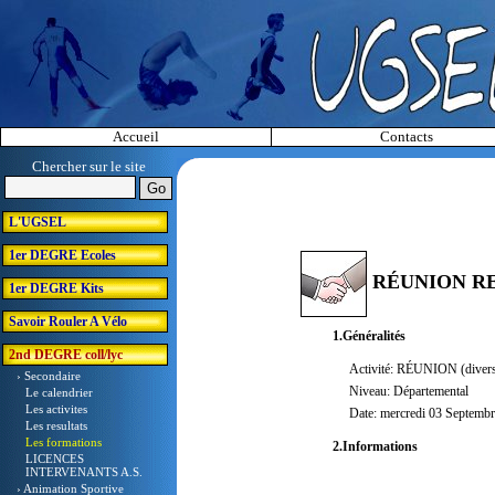
Accueil
Contacts
Chercher sur le site
L'UGSEL
1er DEGRE Ecoles
RÉUNION RE
1er DEGRE Kits
Savoir Rouler A Vélo
1.Généralités
2nd DEGRE coll/lyc
Activité: RÉUNION (diver
› Secondaire
Niveau: Départemental
Le calendrier
Les activites
Date: mercredi 03 Septemb
Les resultats
Les formations
2.Informations
LICENCES
INTERVENANTS A.S.
› Animation Sportive