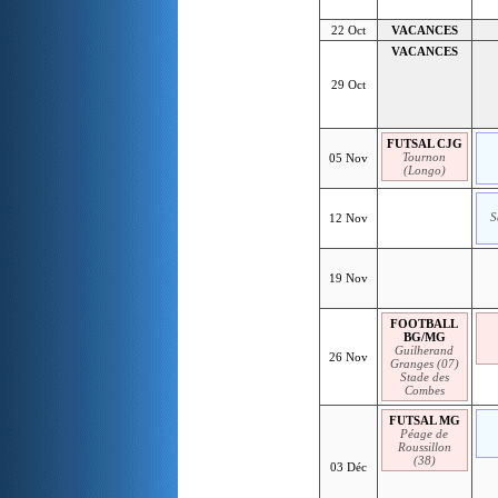
22 Oct
VACANCES
VACANCES
29 Oct
FUTSAL CJG
Tournon
05 Nov
(Longo)
S
12 Nov
19 Nov
FOOTBALL
BG/MG
Guilherand
26 Nov
Granges (07)
Stade des
Combes
FUTSAL MG
Péage de
Roussillon
(38)
03 Déc