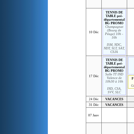
TENNIS DE
TABLE pré-
départemental
BG PROMO
Champagnat
(Bourg de
10 Déc
Péage) 10h -
16h
ISM, NDC,
NDT, SLT, SAT,
CSJA
TENNIS DE
TABLE pré-
départemental
BG PROMO
Salle TT IND
17 Déc
Valence de
F
10h30 à 16h
G
IND, CSA,
SVV, SLC
24 Déc
VACANCES
31 Déc
VACANCES
07 Janv