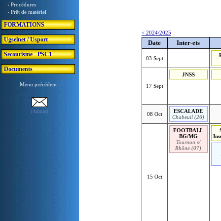
› Procédures
› Prêt de matériel
FORMATIONS
< 2024/2025
Ugselnet / Usport
Date
Inter-ets
Secourisme - PSC1
03 Sept
Documents
JNSS
Menu précédent
17 Sept
ESCALADE
[Admin]
08 Oct
Chabeuil (26)
FOOTBALL
BG/MG
Ins
Tournon s/
Rhône (07)
15 Oct