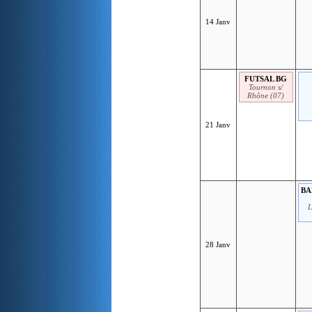
14 Janv
FUTSAL BG
Tournon s/
Rhône (07)
21 Janv
BA
L
28 Janv