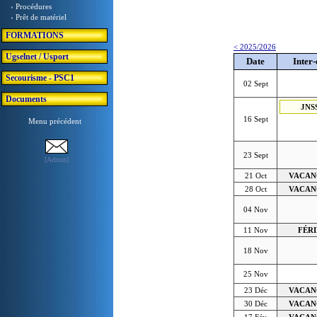
› Procédures
› Prêt de matériel
FORMATIONS
< 2025/2026
Ugselnet / Usport
Date
Inter-
Secourisme - PSC1
02 Sept
Documents
JNS
16 Sept
Menu précédent
23 Sept
[Admin]
21 Oct
VACAN
28 Oct
VACAN
04 Nov
11 Nov
FÉRI
18 Nov
25 Nov
23 Déc
VACAN
30 Déc
VACAN
17 Fév
VACAN