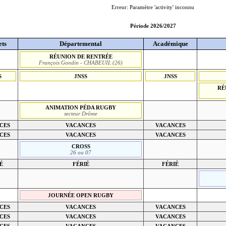
Erreur: Paramètre 'activity' inconnu
Période 2026/2027
ets
Départemental
Académique
RÉUNION DE RENTRÉE
François Gondin - CHABEUIL (26)
S
JNSS
JNSS
RÉ
ANIMATION PÉDA RUGBY
secteur Drôme
CES
VACANCES
VACANCES
CES
VACANCES
VACANCES
CROSS
26 ou 07
É
FÉRIÉ
FÉRIÉ
JOURNÉE OPEN RUGBY
CES
VACANCES
VACANCES
CES
VACANCES
VACANCES
CES
VACANCES
VACANCES