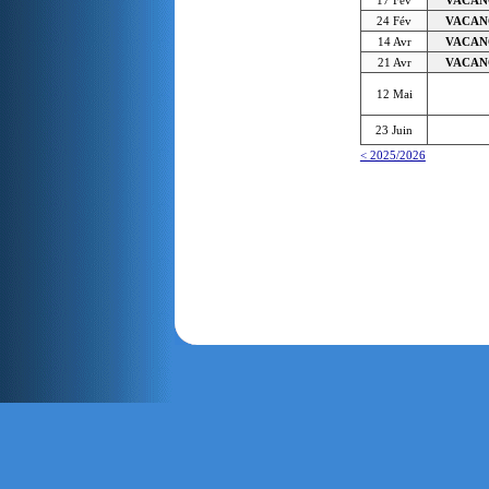
24 Fév
VACAN
14 Avr
VACAN
21 Avr
VACAN
12 Mai
23 Juin
< 2025/2026