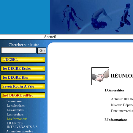
Accueil
Chercher sur le site
L'UGSEL
1er DEGRE Ecoles
RÉUNION
1er DEGRE Kits
Savoir Rouler A Vélo
1.Généralités
2nd DEGRE coll/lyc
Activité: RÉU
› Secondaire
Niveau: Départ
Le calendrier
Les activites
Date: mercredi
Les resultats
Les formations
2.Informations
LICENCES
INTERVENANTS A.S.
› Animation Sportive