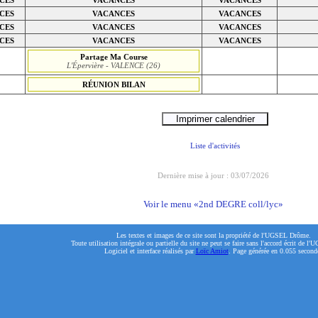
CES
VACANCES
VACANCES
CES
VACANCES
VACANCES
CES
VACANCES
VACANCES
Partage Ma Course
L'Épervière - VALENCE (26)
RÉUNION BILAN
Liste d'activités
Dernière mise à jour : 03/07/2026
Voir le menu «2nd DEGRE coll/lyc»
Les textes et images de ce site sont la propriété de l'UGSEL Drôme.
Toute utilisation intégrale ou partielle du site ne peut se faire sans l'accord écrit de 
Logiciel et interface réalisés par
Loïc Amiot
. Page générée en 0.055 second