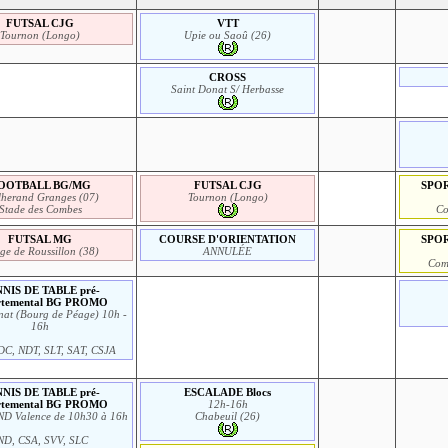
FUTSAL CJG
VTT
Tournon (Longo)
Upie ou Saoû (26)
CROSS
Saint Donat S/ Herbasse
OOTBALL BG/MG
FUTSAL CJG
SPOR
lherand Granges (07)
Tournon (Longo)
Stade des Combes
Co
FUTSAL MG
COURSE D'ORIENTATION
SPOR
ge de Roussillon (38)
ANNULÉE
Com
NIS DE TABLE pré-
rtemental BG PROMO
at (Bourg de Péage) 10h -
16h
DC, NDT, SLT, SAT, CSJA
NIS DE TABLE pré-
ESCALADE Blocs
rtemental BG PROMO
12h-16h
IND Valence de 10h30 à 16h
Chabeuil (26)
ND, CSA, SVV, SLC