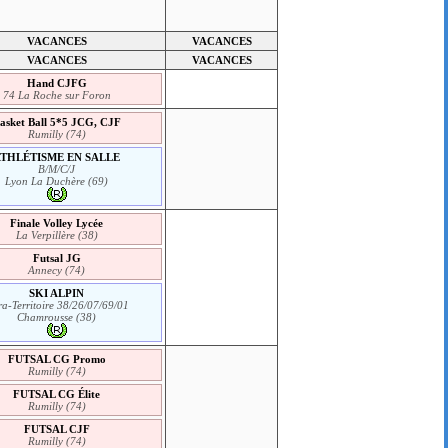
VACANCES
VACANCES
VACANCES
VACANCES
Hand CJFG
74 La Roche sur Foron
asket Ball 5*5 JCG, CJF
Rumilly (74)
ATHLÉTISME EN SALLE
B/M/C/J
Lyon La Duchère (69)
Finale Volley Lycée
La Verpillère (38)
Futsal JG
Annecy (74)
SKI ALPIN
ra-Territoire 38/26/07/69/01
Chamrousse (38)
FUTSAL CG Promo
Rumilly (74)
FUTSAL CG Élite
Rumilly (74)
FUTSAL CJF
Rumilly (74)