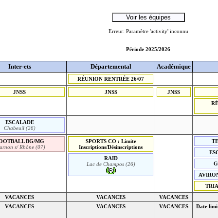
Erreur: Paramètre 'activity' inconnu
Période 2025/2026
Inter-ets
Départemental
Académique
RÉUNION RENTRÉE 26/07
JNSS
JNSS
JNSS
R
ESCALADE
Chabeuil (26)
OOTBALL BG/MG
SPORTS CO : Limite
TE
urnon s/ Rhône (07)
Inscriptions/Désinscriptions
ESC
RAID
G
Lac de Champos (26)
AVIRON 
TRIA
VACANCES
VACANCES
VACANCES
VACANCES
VACANCES
VACANCES
Date limi