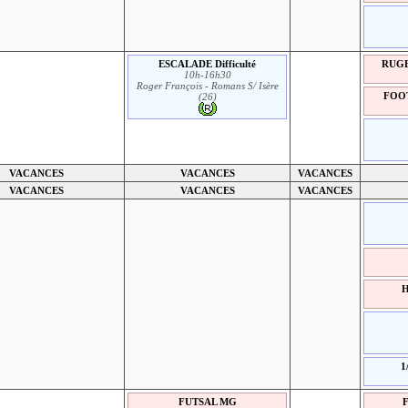
ESCALADE Difficulté
RUGBY
10h-16h30
Roger François - Romans S/ Isère
FOOT
(26)
VACANCES
VACANCES
VACANCES
VACANCES
VACANCES
VACANCES
H
1
FUTSAL MG
F