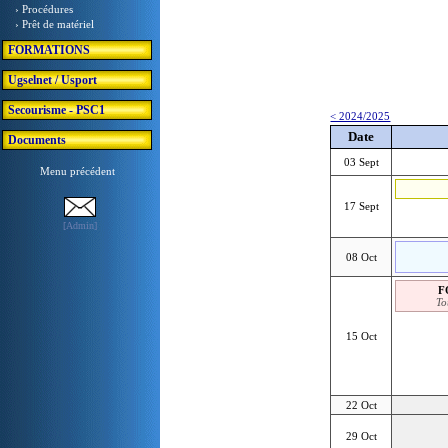
› Procédures
› Prêt de matériel
FORMATIONS
Ugselnet / Usport
Secourisme - PSC1
< 2024/2025
Date
Documents
03 Sept
Menu précédent
17 Sept
[Admin]
08 Oct
F
To
15 Oct
22 Oct
29 Oct