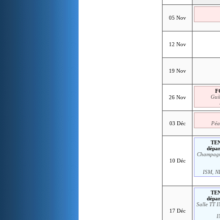
05 Nov
12 Nov
19 Nov
F
Gui
26 Nov
03 Déc
Péa
TEN
dépa
Champagn
10 Déc
ISM, N
TEN
dépa
Salle TT 
17 Déc
I