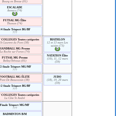
Bourg en Bresse (01)
ESCALADE
Annecy (74)
FUTSAL MG Élite
Thonon (74)
1/4 finale Trisport BG/BF
???
COLLEGES Toutes catégories
BIATHLON
St Laurent du Pont (38)
12 et 13 mars Les
saisies (73)
HANDBALL MG Promo
La Roche sur Foron (74)
NATATION Élite
FUTSAL MG Promo
(10), 11, 12 mars
Belley/Trévoux (01)
(59)
/2 finale Trisport MG/MF
???
FOOTBALL MG ÉLITE
JUDO
Pont De Beauvoisin (38)
(18), 19, 20 mars
(59)
1/2 finale Trisport BG/BF
???
COLLEGES Toutes catégories
La Côte St André
Finale Trisport MG/MF
???
BADMINTON B/M