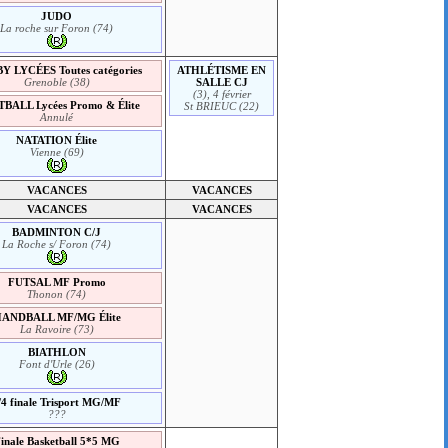
JUDO
La roche sur Foron (74)
 LYCÉES Toutes catégories
ATHLÉTISME EN
Grenoble (38)
SALLE CJ
(3), 4 février
BALL Lycées Promo & Élite
St BRIEUC (22)
Annulé
NATATION Élite
Vienne (69)
VACANCES
VACANCES
VACANCES
VACANCES
BADMINTON C/J
La Roche s/ Foron (74)
FUTSAL MF Promo
Thonon (74)
ANDBALL MF/MG Élite
La Ravoire (73)
BIATHLON
Font d'Urle (26)
/4 finale Trisport MG/MF
???
inale Basketball 5*5 MG