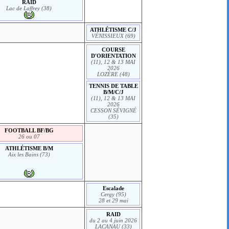
RAID
Lac de Laffrey (38)
ATHLÉTISME C/J
VÉNISSIEUX (69)
COURSE
D'ORIENTATION
(11), 12 & 13 MAI
2026
LOZÈRE (48)
TENNIS DE TABLE
B/M/C/J
(11), 12 & 13 MAI
2026
CESSON SÉVIGNÉ
(35)
FOOTBALL BF/BG
26 ou 07
ATHLÉTISME B/M
Aix les Bains (73)
Escalade
Cergy (95)
28 et 29 mai
RAID
du 2 au 4 juin 2026
LACANAU (33)