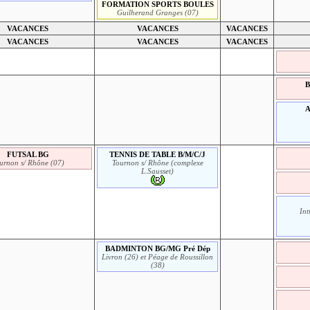
FORMATION SPORTS BOULES
Guilherand Granges (07)
VACANCES
VACANCES
VACANCES
VACANCES
VACANCES
VACANCES
B
FUTSAL BG
TENNIS DE TABLE B/M/C/J
urnon s/ Rhône (07)
Tournon s/ Rhône (complexe
L.Sausset)
Int
BADMINTON BG/MG Pré Dép
Livron (26) et Péage de Roussillon
(38)