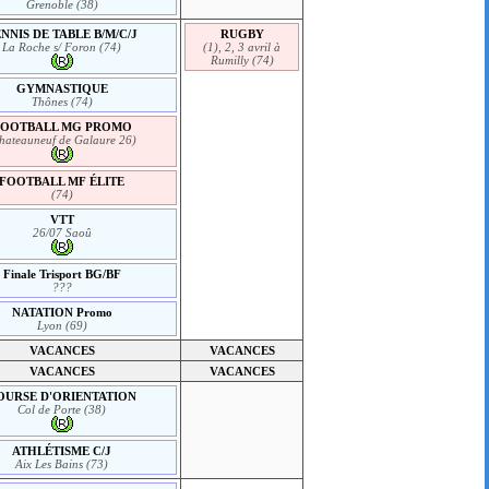
Grenoble (38)
NNIS DE TABLE B/M/C/J
RUGBY
La Roche s/ Foron (74)
(1), 2, 3 avril à
Rumilly (74)
GYMNASTIQUE
Thônes (74)
FOOTBALL MG PROMO
hateauneuf de Galaure 26)
FOOTBALL MF ÉLITE
(74)
VTT
26/07 Saoû
Finale Trisport BG/BF
???
NATATION Promo
Lyon (69)
VACANCES
VACANCES
VACANCES
VACANCES
OURSE D'ORIENTATION
Col de Porte (38)
ATHLÉTISME C/J
Aix Les Bains (73)