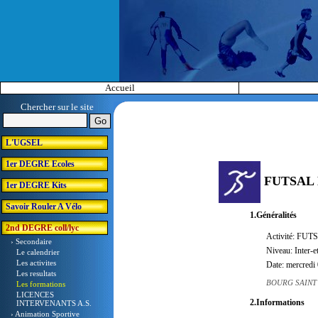
Accueil
Chercher sur le site
L'UGSEL
1er DEGRE Ecoles
FUTSAL
1er DEGRE Kits
Savoir Rouler A Vélo
1.Généralités
2nd DEGRE coll/lyc
Activité: FUT
› Secondaire
Niveau: Inter-e
Le calendrier
Les activites
Date: mercredi
Les resultats
BOURG SAINT 
Les formations
LICENCES
2.Informations
INTERVENANTS A.S.
› Animation Sportive