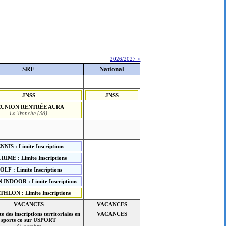
2026/2027 >
SRE
National
JNSS
JNSS
ÉUNION RENTRÉE AURA
La Tronche (38)
NNIS : Limite Inscriptions
RIME : Limite Inscriptions
OLF : Limite Inscriptions
INDOOR : Limite Inscriptions
THLON : Limite Inscriptions
VACANCES
VACANCES
te des inscriptions territoriales en
VACANCES
sports co sur USPORT