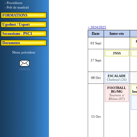
› Procédures
› Prêt de matériel
FORMATIONS
Ugselnet / Usport
< 2024/2025
Date
Inter-ets
Secourisme - PSC1
Documents
03 Sept
Menu précédent
JNSS
17 Sept
[Admin]
ESCALADE
08 Oct
Chabeuil (26)
FOOTBALL
BG/MG
Ins
Tournon s/
Rhône (07)
15 Oct