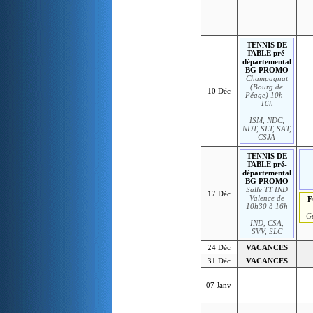
TENNIS DE
TABLE pré-
départemental
BG PROMO
Champagnat
(Bourg de
10 Déc
Péage) 10h -
16h
ISM, NDC,
NDT, SLT, SAT,
CSJA
TENNIS DE
TABLE pré-
départemental
BG PROMO
Salle TT IND
17 Déc
Valence de
F
10h30 à 16h
G
IND, CSA,
SVV, SLC
24 Déc
VACANCES
31 Déc
VACANCES
07 Janv