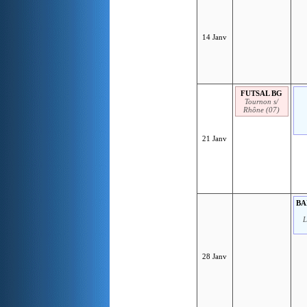
14 Janv
FUTSAL BG
Tournon s/
Rhône (07)
21 Janv
BA
L
28 Janv