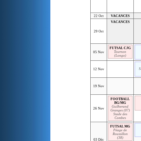
22 Oct
VACANCES
VACANCES
29 Oct
FUTSAL CJG
Tournon
05 Nov
(Longo)
S
12 Nov
19 Nov
FOOTBALL
BG/MG
Guilherand
26 Nov
Granges (07)
Stade des
Combes
FUTSAL MG
Péage de
Roussillon
(38)
03 Déc