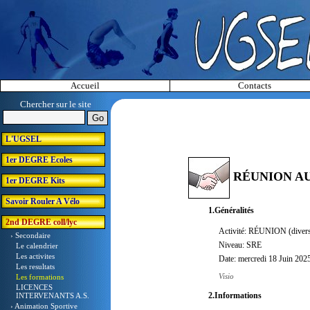
Accueil
Contacts
Chercher sur le site
L'UGSEL
1er DEGRE Ecoles
RÉUNION AU
1er DEGRE Kits
Savoir Rouler A Vélo
1.Généralités
2nd DEGRE coll/lyc
Activité: RÉUNION (diver
› Secondaire
Niveau: SRE
Le calendrier
Les activites
Date: mercredi 18 Juin 202
Les resultats
Visio
Les formations
LICENCES
2.Informations
INTERVENANTS A.S.
› Animation Sportive