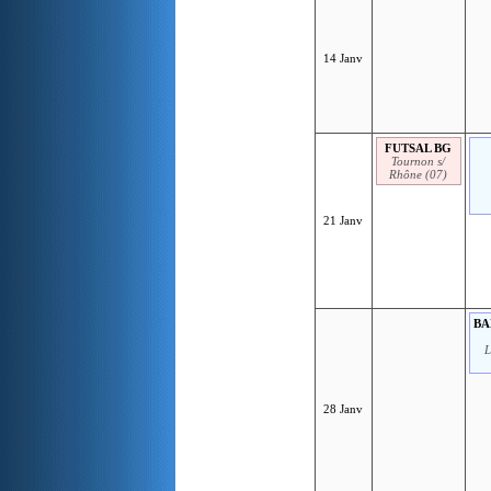
14 Janv
FUTSAL BG
Tournon s/
Rhône (07)
21 Janv
BA
L
28 Janv