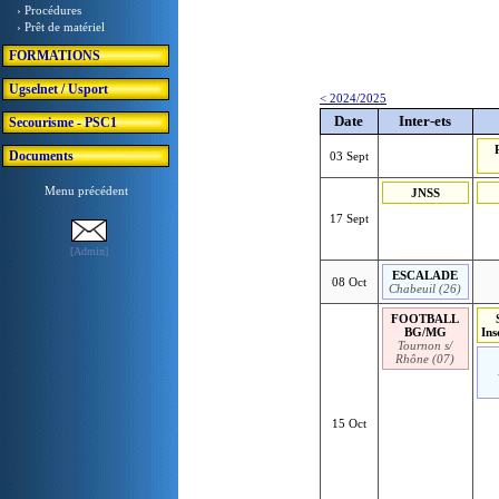
› Procédures
› Prêt de matériel
FORMATIONS
Ugselnet / Usport
< 2024/2025
Date
Inter-ets
Secourisme - PSC1
Documents
03 Sept
Menu précédent
JNSS
17 Sept
[Admin]
ESCALADE
08 Oct
Chabeuil (26)
FOOTBALL
BG/MG
Ins
Tournon s/
Rhône (07)
15 Oct