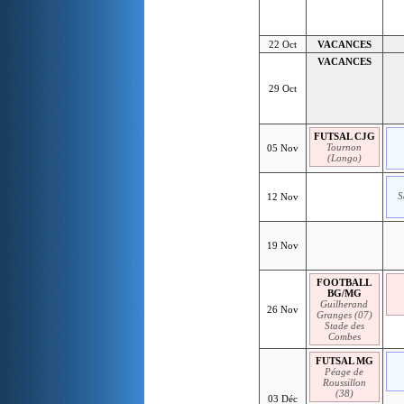
22 Oct
VACANCES
VACANCES
29 Oct
FUTSAL CJG
Tournon
05 Nov
(Longo)
S
12 Nov
19 Nov
FOOTBALL
BG/MG
Guilherand
26 Nov
Granges (07)
Stade des
Combes
FUTSAL MG
Péage de
Roussillon
(38)
03 Déc