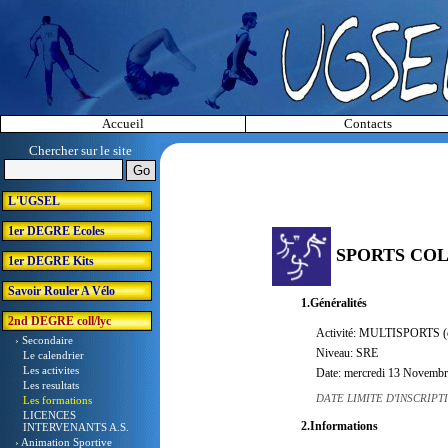
Accueil
Contacts
Chercher sur le site
L'UGSEL
1er DEGRE Ecoles
SPORTS COL
1er DEGRE Kits
Savoir Rouler A Vélo
1.Généralités
2nd DEGRE coll/lyc
Activité: MULTISPORTS (d
› Secondaire
Niveau: SRE
Le calendrier
Les activites
Date: mercredi 13 Novemb
Les resultats
DATE LIMITE D'INSCRIP
Les formations
LICENCES
2.Informations
INTERVENANTS A.S.
› Animation Sportive