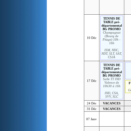
TENNIS DE
TABLE pré-
départemental
BG PROMO
Champagnat
(Bourg de
10 Déc
Péage) 10h -
16h
ISM, NDC,
NDT, SLT, SAT,
CSJA
TENNIS DE
TABLE pré-
départemental
BG PROMO
Salle TT IND
17 Déc
Valence de
F
10h30 à 16h
G
IND, CSA,
SVV, SLC
24 Déc
VACANCES
31 Déc
VACANCES
07 Janv